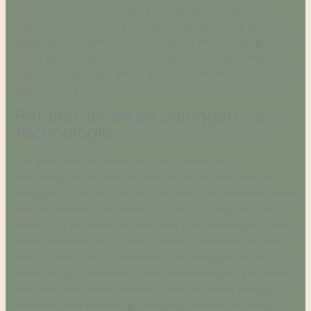
werken zonder fysieke filialen en bieden diensten aan die
traditionele banken ook aanbieden, maar dan sneller en vaak
goedkoper. Dit heeft de financiële sector flink wakker geschud.
Grote, gevestigde banken investeren nu ook steeds meer in
digitale toepassingen, omdat ze anders klanten verliezen aan
deze nieuwere spelers.
Betalen, lenen en beleggen via
technologie
Een groot deel van de innovaties in de financiële
technologiesector draait om drie dingen: betalen, lenen en
beleggen. Bij betalen gaat het om contactloos afrekenen, maar
ook om diensten zoals PayPal, Apple Pay of Google Pay. Voor
lenen zijn er platforms ontstaan waar particulieren geld kunnen
lenen van andere particulieren, zonder tussenkomst van een
bank. Dit heet ‘peer to peer lending’. Bij beleggen zien we apps
die het mogelijk maken om al met kleine bedragen te beginnen,
zoals met één euro een aandeel kopen. Dat maakt beleggen
bereikbaar voor een veel grotere groep mensen dan vroeger. Al