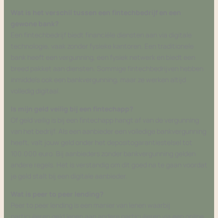
Wat is het verschil tussen een fintechbedrijf en een
gewone bank?
Een fintechbedrijf biedt financiële diensten aan via digitale
technologie, vaak zonder fysieke kantoren. Een traditionele
bank heeft een vergunning, een fysiek netwerk en biedt een
breed pakket aan diensten. Sommige fintechbedrijven hebben
inmiddels ook een bankvergunning, maar ze werken altijd
volledig digitaal.
Is mijn geld veilig bij een fintechapp?
Of geld veilig is bij een fintechapp hangt af van de vergunning
van het bedrijf. Als een aanbieder een volledige bankvergunning
heeft, valt jouw geld onder het depositogarantiestelsel tot
100.000 euro. Bij aanbieders zonder bankvergunning gelden
andere regels. Het is verstandig om dit goed na te gaan voordat
je geld stalt bij een digitale aanbieder.
Wat is peer to peer lending?
Peer to peer lending is een manier van lenen waarbij
particulieren geld lenen aan andere particulieren via een online