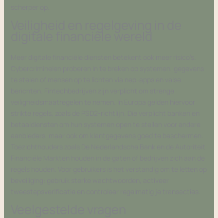
scherper op.
Veiligheid en regelgeving in de
digitale financiële wereld
Meer digitale financiële diensten betekent ook meer risico’s.
Cybercriminelen proberen in te breken op systemen, gegevens
te stelen of mensen op te lichten via nep-apps en valse
berichten. Fintechbedrijven zijn verplicht om strenge
veiligheidsmaatregelen te nemen. In Europa gelden hiervoor
strikte regels, zoals de PSD2-richtlijn. Die verplicht banken en
betaaldiensten om hun systemen open te stellen voor andere
aanbieders, maar ook om klantgegevens goed te beschermen.
Toezichthouders zoals De Nederlandsche Bank en de Autoriteit
Financiële Markten houden in de gaten of bedrijven zich aan de
regels houden. Voor gebruikers is het verstandig om te letten op
beveiliging: gebruik sterke wachtwoorden, activeer
tweestapsverificatie en controleer regelmatig je transacties.
Veelgestelde vragen