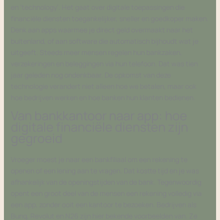
en ’technology’. Het gaat over digitale toepassingen die
financiële diensten toegankelijker, sneller en goedkoper maken.
Denk aan apps waarmee je direct geld overmaakt naar het
buitenland, of aan software die automatisch bijhoudt wat je
uitgeeft. Steeds meer mensen regelen hun bankzaken,
verzekeringen en beleggingen via hun telefoon. Dat was tien
jaar geleden nog ondenkbaar. De opkomst van deze
technologie verandert niet alleen hoe we betalen, maar ook
hoe bedrijven werken en hoe banken hun klanten bedienen.
Van bankkantoor naar app: hoe
digitale financiële diensten zijn
gegroeid
Vroeger moest je naar een bankfiliaal om een rekening te
openen of een lening aan te vragen. Dat kostte tijd en je was
afhankelijk van de openingstijden van de bank. Tegenwoordig
opent een groot deel van de mensen een rekening volledig via
een app, zonder ooit een kantoor te bezoeken. Bedrijven als
Bunq, Revolut en N26 zijn hier bekende voorbeelden van. Ze