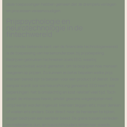
deze toepassingen hebben gemeen dat ze drempels verlagen
en processen vereenvoudigen.
Prijspsychologie en
neurotechnologie in de
fintechwereld
Een minder bekende kant van de financiële technologiewereld
is de toepassing van hersenonderzoek bij prijsbepaling.
Bedrijven gebruiken technieken zoals EEG, waarbij
hersenactiviteit wordt gemeten, om te begrijpen hoe mensen
reageren op prijzen. Zo kunnen ze beter bepalen welke prijs
mensen bereid zijn te betalen voor een product of dienst. Deze
aanpak wordt ook wel NeuroPricing genoemd. EEG heeft wel
beperkingen: het is omslachtig en kost relatief veel tijd. Toch
groeit de interesse hierin, omdat gewone vragenlijsten niet
altijd eerlijk worden ingevuld. Mensen zeggen iets, maar denken
of voelen iets anders. Door direct naar de hersenen te kijken,
krijgen bedrijven een eerlijker beeld. De grens tussen verleiden
en misleiden is dun, en toezichthouders letten hier steeds