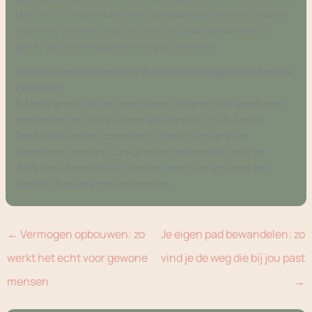
platform. Er is geen bank als tussenpersoon. De rente is soms
lager voor de lener, maar het risico voor de geldschieter is
groter dan bij een spaarrekening bij een bank.
Hoe beschermt de wet consumenten bij digitale financiële
diensten?
In Nederland en de rest van Europa gelden strikte regels voor
aanbieders van digitale financiële diensten. De Autoriteit
Financiële Markten controleert of bedrijven eerlijk en
transparant werken. Consumenten hebben het recht op
duidelijke informatie over kosten, risico’s en voorwaarden
voordat ze ergens mee instemmen.
←
Vermogen opbouwen: zo
Je eigen pad bewandelen: zo
werkt het echt voor gewone
vind je de weg die bij jou past
mensen
→