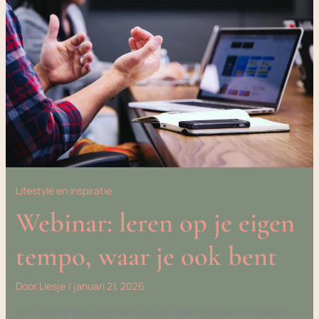
JE
EIGEN
TEMPO,
WAAR
JE
OOK
BENT
Lifestyle en inspiratie
Webinar: leren op je eigen
tempo, waar je ook bent
Door
Liesje
/
januari 21, 2026
Een webinar is al jaren een van de meest gebruikte manieren