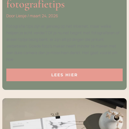
fotografietips
Door
Liesje
/
maart 24, 2026
Fotografie tips zijn er genoeg op het internet, maar welke
helpen je echt verder? Of je nu net begint met fotograferen of
al een tijdje bezig bent, er zijn altijd dingen die je kunt
verbeteren. Goede foto’s maken heeft minder te maken met
een dure camera dan je misschien denkt. Het gaat vooral om
hoe
LEES HIER
PLANNEN
EN
ORGANISEREN:
ZO
KRIJG
JE