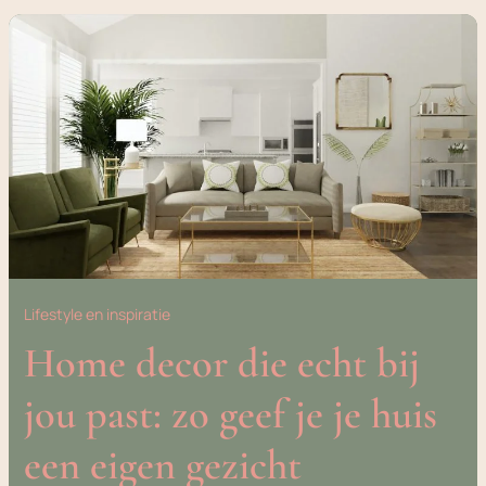
HOME
DECOR
DIE
ECHT
BIJ
JOU
PAST:
ZO
GEEF
JE
JE
HUIS
EEN
EIGEN
GEZICHT
Lifestyle en inspiratie
Home decor die echt bij
jou past: zo geef je je huis
een eigen gezicht