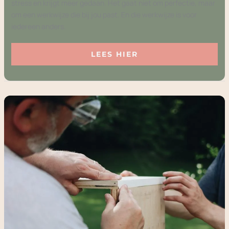
stress en krijgt meer gedaan. Het gaat niet om perfectie, maar
om een werkwijze die bij jou past. En die werkwijze is voor
iedereen anders.
LEES HIER
ZELF
MAKEN
IS
LEUKER
DAN
KOPEN:
DE
BESTE
DIY
PROJECTEN
VOOR
THUIS