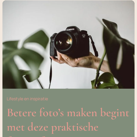
BETERE
FOTO’S
MAKEN
BEGINT
MET
DEZE
PRAKTISCHE
FOTOGRAFIETIPS
Lifestyle en inspiratie
Betere foto’s maken begint
met deze praktische