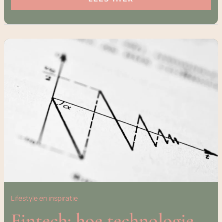
FINTECH:
HOE
TECHNOLOGIE
HET
GELDSYSTEEM
VERANDERT
Lifestyle en inspiratie
Fintech: hoe technologie