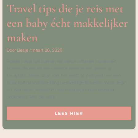
Travel tips die je reis met
een baby écht makkelijker
maken
Door
Liesje
/
maart 26, 2026
Goede travel tips kunnen het verschil maken tussen een
stressvolle reis en een vakantie waar je met plezier op
terugkijkt. Zeker als je voor het eerst op pad gaat met een
baby, kan de voorbereiding overweldigend voelen. Waar begin
je? Wat neem je mee? En hoe houd je je kindje tevreden
onderweg? Met de juiste
LEES HIER