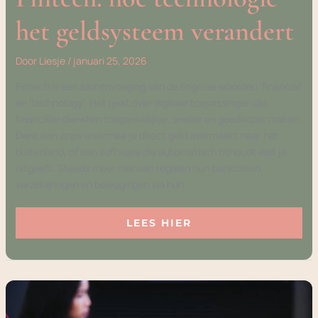
het geldsysteem verandert
Door
Liesje
/
januari 25, 2026
Fintech is een samenvoeging van de Engelse woorden ‘financial’
en ’technology’. Het gaat over digitale toepassingen die
financiële diensten toegankelijker, sneller en goedkoper maken.
Denk aan apps waarmee je direct geld overmaakt naar het
buitenland, of aan software die automatisch bijhoudt wat je
uitgeeft. Steeds meer mensen regelen hun bankzaken,
verzekeringen en beleggingen via hun
LEES HIER
WEBINAR:
LEREN
OP