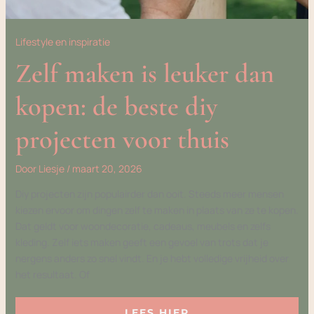
Lifestyle en inspiratie
Zelf maken is leuker dan
kopen: de beste diy
projecten voor thuis
Door
Liesje
/
maart 20, 2026
Diy projecten zijn populairder dan ooit. Steeds meer mensen
kiezen ervoor om dingen zelf te maken in plaats van ze te kopen.
Dat geldt voor woondecoratie, cadeaus, meubels en zelfs
kleding. Zelf iets maken geeft een gevoel van trots dat je
nergens anders zo snel vindt. En je hebt volledige vrijheid over
het resultaat. Of
LEES HIER