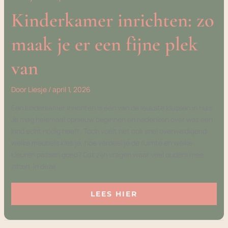
Kinderkamer inrichten: zo
maak je er een fijne plek
van
Door
Liesje
/
april 1, 2026
Een kinderkamer inrichten is één van de leukste klussen in huis.
Je mag helemaal opnieuw beginnen en nadenken over wat een
kind echt nodig heeft. Toch voelt het ook snel overweldigend:
welke meubels kies je, hoe verdeel je de ruimte en welke
kleuren passen goed? Dat zijn vragen waar veel ouders mee
zitten. In deze
LEES HIER