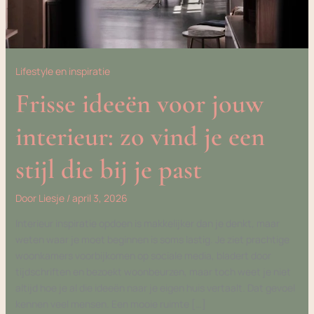
Lifestyle en inspiratie
Frisse ideeën voor jouw
interieur: zo vind je een
stijl die bij je past
Door
Liesje
/
april 3, 2026
Interieur inspiratie opdoen is makkelijker dan je denkt, maar
weten waar je moet beginnen is soms lastig. Je ziet prachtige
woonkamers voorbijkomen op sociale media, bladert door
tijdschriften en bezoekt woonbeurzen, maar toch weet je niet
altijd hoe je al die ideeën naar je eigen huis vertaalt. Dat gevoel
kennen veel mensen. Een mooie ruimte […]