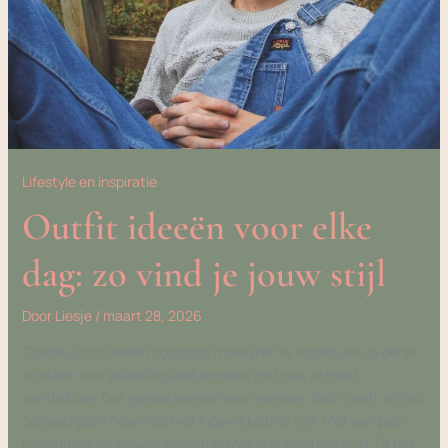
STIJL
Lifestyle en inspiratie
Outfit ideeën voor elke
dag: zo vind je jouw stijl
Door
Liesje
/
maart 28, 2026
Goede outfit ideeën zijn soms moeilijker te vinden dan je denkt.
Je staat voor je kledingkast en weet niet wat je moet
aantrekken. Dat gevoel kennen veel mensen. Toch hoeft stijlvol
gekleed gaan helemaal niet ingewikkeld te zijn. Met een paar
basisprincipes en wat inspiratie kom je al een heel eind. Of het