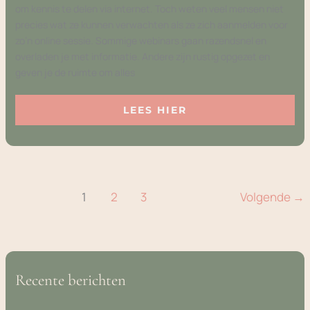
om kennis te delen via internet. Toch weten veel mensen niet
precies wat ze kunnen verwachten als ze zich aanmelden voor
zo’n online sessie. Sommige webinars gaan razendsnel en
overladen je met informatie. Andere zijn rustig opgezet en
geven je de ruimte om alles
LEES HIER
1
2
3
Volgende
→
Recente berichten