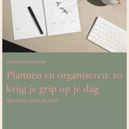
GRIP
OP
JE
DAG
Lifestyle en inspiratie
Plannen en organiseren: zo
krijg je grip op je dag
Door
Liesje
/
maart 22, 2026
Goed plannen en organiseren is iets wat veel mensen lastig
vinden, maar het maakt een groot verschil in je dagelijks leven.
Wie zijn taken en afspraken goed bijhoudt, ervaart minder