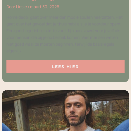
Door
Liesje
/
maart 30, 2026
Home decor gaat over meer dan mooie spullen neerzetten. Het
gaat over het gevoel dat je thuis hebt als je je voordeur opent.
Een goed ingerichte ruimte voelt fijn aan, zowel voor jezelf als
voor mensen die bij je op bezoek komen. Veel mensen weten
niet goed waar ze moeten beginnen, terwijl de basisregels
eigenlijk
LEES HIER
OUTFIT
IDEEËN
VOOR
ELKE
DAG:
ZO
VIND
JE
JOUW