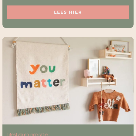
LEES HIER
KINDERKAMER
INRICHTEN:
ZO
MAAK
JE
ER
EEN
FIJNE
PLEK
VAN
Lifestyle en inspiratie