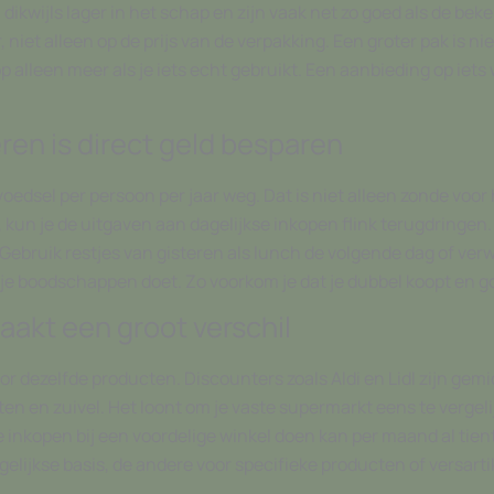
kwijls lager in het schap en zijn vaak net zo goed als de beke
r, niet alleen op de prijs van de verpakking. Een groter pak is n
op alleen meer als je iets echt gebruikt. Een aanbieding op iets
ren is direct geld besparen
oedsel per persoon per jaar weg. Dat is niet alleen zonde voor
, kun je de uitgaven aan dagelijkse inkopen flink terugdringen.
ebruik restjes van gisteren als lunch de volgende dag of verwe
dat je boodschappen doet. Zo voorkom je dat je dubbel koopt en g
akt een groot verschil
oor dezelfde producten. Discounters zoals Aldi en Lidl zijn ge
nten en zuivel. Het loont om je vaste supermarkt eens te verge
 je inkopen bij een voordelige winkel doen kan per maand al t
lijkse basis, de andere voor specifieke producten of versarti