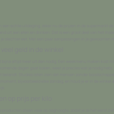
en echte uitdaging, zeker nu de prijzen in de supermarkt de a
nd uit aan eten en drinken. Dat is een groot deel van het maa
je slechter eet. Met een paar aanpassingen in je gewoonten mer
veel geld in de winkel
t bijna altijd meer uit dan nodig. Een weekmenu maken kost mi
de komende dagen gaat koken, weet je precies wat je nodig hebt
st belandt. Studies laten zien dat mensen zonder boodschappen
st moment, bijvoorbeeld elke zondag, en houd je er in de winkel
ijk.
n op prijs per kilo
 producten staan vaak op ooghoogte, zodat je ze het eerst zie