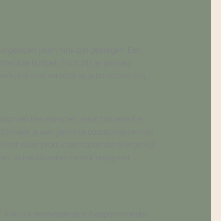
fgelopen jaren flink zijn gestegen. Een
ndelijkse budget. Toch zijn er genoeg
k je al snel verschil op je bankrekening.
sschien tien minuten, maar het levert je
. Zo maak je een gerichte boodschappenlijst
lijst vaker producten kopen die ze eigenlijk
 aan. Je hoofd is dan minder bezig met
t. Kijk ook eens naar de schappen eronder.