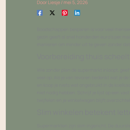
Door
Liesje
/
mei 5, 2026
Boodschappen besparen is voor veel mensen e
gezin geeft al snel honderden euro’s per maa
manieren om minder uit te geven zonder dat 
Voorbereiding thuis scheelt 
Wie zonder plan de supermarkt inloopt, geef
veel op. Als je van tevoren bedenkt wat je 
en koop je niets wat ongebruikt in de koelka
niet nodig hebben. Schrijf je lijst op een va
twijfelen en je winkelwagen blijft overzichtel
Slim winkelen betekent lette
Supermarkten zijn slim ingericht. De duurste