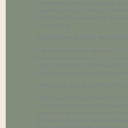
Huismerken en goedkopere varianten liggen di
producten op de prijs per kilogram of per lite
wel. Acties kunnen verleidelijk zijn, maar ko
maar verspilling.
Voedselverspilling verminde
Nederlanders gooien gemiddeld zo’n 34 kilo v
Door slim om te gaan met wat je in huis hebt
manier, want dat verlengt de houdbaarheid. G
wat er al in de koelkast of vriezer ligt voor
De keuze van supermarkt ma
Niet elke supermarkt rekent dezelfde prijs v
voor basisproducten zoals pasta, rijst, groe
niet alles over te zetten, maar een deel van
combineren twee winkels: de ene voor de dage
de winst op je maandbudget is het waard.