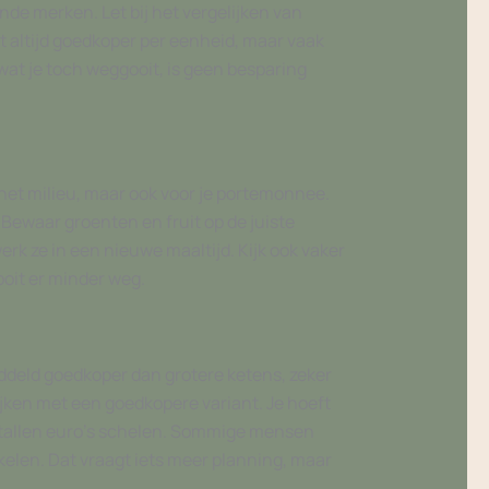
nde merken. Let bij het vergelijken van
iet altijd goedkoper per eenheid, maar vaak
 wat je toch weggooit, is geen besparing
 het milieu, maar ook voor je portemonnee.
 Bewaar groenten en fruit op de juiste
rk ze in een nieuwe maaltijd. Kijk ook vaker
ooit er minder weg.
middeld goedkoper dan grotere ketens, zeker
lijken met een goedkopere variant. Je hoeft
ientallen euro’s schelen. Sommige mensen
kelen. Dat vraagt iets meer planning, maar