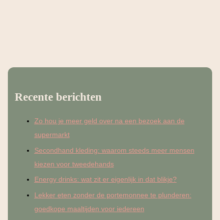
ze er het beste mee om kunnen gaan. Wat is de slimste
manier om je spaargeld te bewaren? Hoe zorg
GELD: WAT JE ECHT MOET WETEN OVER
BEWAREN, SPAREN EN VERSTANDIG
OMGAAN MET JE CENTEN
LEES HIER
Recente berichten
Zo hou je meer geld over na een bezoek aan de
supermarkt
Secondhand kleding: waarom steeds meer mensen
kiezen voor tweedehands
Energy drinks: wat zit er eigenlijk in dat blikje?
Lekker eten zonder de portemonnee te plunderen:
goedkope maaltijden voor iedereen