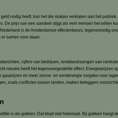
ijf geld nodig heeft, kan het die stukjes verkopen aan het publ
es. De prijs van een aandeel stijgt als veel mensen het willen k
n Nederland is de Amsterdamse effectenbeurs, tegenwoordig ond
 er samen voor staan.
richten, cijfers van bedrijven, rentebeslissingen van centra
 nieuws heeft het tegenovergestelde effect. Energieprijzen spe
age gasprijzen en meer zonne- en windenergie zorgden voor lager
en, zoals conflicten tussen landen, maken beleggers voorzicht
en
fde is als gokken. Dat klopt niet helemaal. Bij gokken hangt d