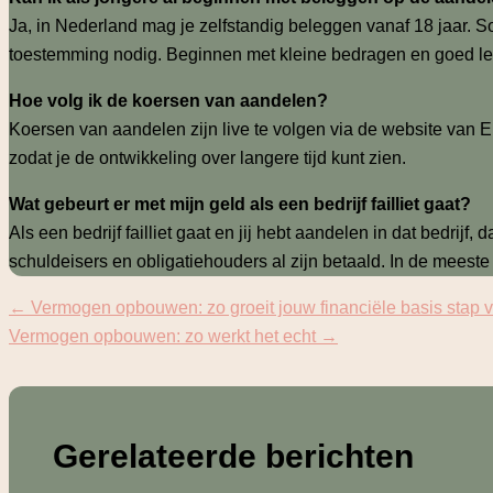
Ja, in Nederland mag je zelfstandig beleggen vanaf 18 jaar.
toestemming nodig. Beginnen met kleine bedragen en goed le
Hoe volg ik de koersen van aandelen?
Koersen van aandelen zijn live te volgen via de website van 
zodat je de ontwikkeling over langere tijd kunt zien.
Wat gebeurt er met mijn geld als een bedrijf failliet gaat?
Als een bedrijf failliet gaat en jij hebt aandelen in dat bedri
schuldeisers en obligatiehouders al zijn betaald. In de meeste 
←
Vermogen opbouwen: zo groeit jouw financiële basis stap v
Vermogen opbouwen: zo werkt het echt
→
Gerelateerde berichten