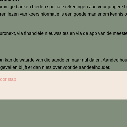
 Sommige banken bieden speciale rekeningen aan voor jongere 
ren lezen van koersinformatie is een goede manier om kennis 
Euronext, via financiële nieuwssites en via de app van de mees
jf, dan kan de waarde van die aandelen naar nul dalen. Aandeelhou
gevallen blijft er dan niets over voor de aandeelhouder.
oor stap