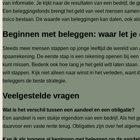
van informatie. Je kijkt naar de resultaten van een bedrijf, de
Een beleggingsfonds brengt het geld van veel mensen samen en i
risico bestaan. De waarde van beleggingen kan dalen, ook als j
Beginnen met beleggen: waar let je
Steeds meer mensen stappen op jonge leeftijd de wereld van a
spaarrekening. De eerste stap is een rekening openen bij een 
kunt missen. Bedenk ook hoe lang je het geld wilt laten staan. 
wilt stappen. Kijk niet alleen naar winst in het verleden, want 
beleggers de beste strategie.
Veelgestelde vragen
Wat is het verschil tussen een aandeel en een obligatie?
Een aandeel is een stukje eigendom van een bedrijf. Als het goed
daarvoor een vaste rente terug. Obligaties zijn over het alge
Kan ik als jongere al beginnen met beleggen op de aande