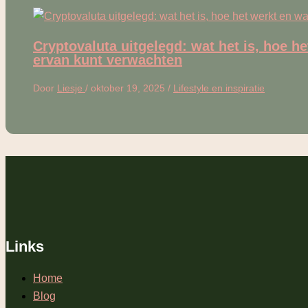
Cryptovaluta uitgelegd: wat het is, hoe he
ervan kunt verwachten
Door
Liesje
/
oktober 19, 2025
/
Lifestyle en inspiratie
Links
Home
Blog