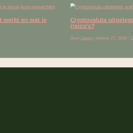
t werkt en wat je
Cryptovaluta uitgelegd
risico’s?
Door
Liesje
/
oktober 27, 2025
/
L