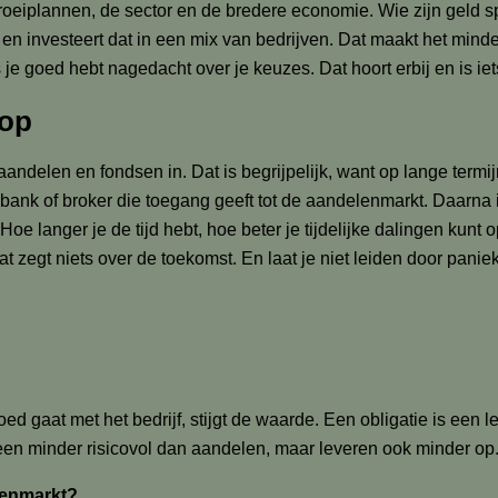
 groeiplannen, de sector en de bredere economie. Wie zijn geld s
nvesteert dat in een mix van bedrijven. Dat maakt het minder ris
e goed hebt nagedacht over je keuzes. Dat hoort erbij en is iets
 op
andelen en fondsen in. Dat is begrijpelijk, want op lange ter
bank of broker die toegang geeft tot de aandelenmarkt. Daarna i
Hoe langer je de tijd hebt, hoe beter je tijdelijke dalingen kunt
dat zegt niets over de toekomst. En laat je niet leiden door pani
 gaat met het bedrijf, stijgt de waarde. Een obligatie is een len
meen minder risicovol dan aandelen, maar leveren ook minder op
lenmarkt?