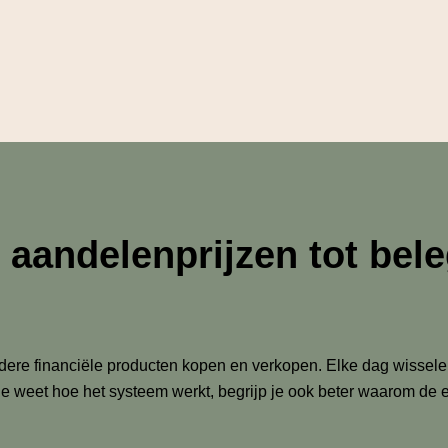
n aandelenprijzen tot be
ere financiële producten kopen en verkopen. Elke dag wisselen
ls je weet hoe het systeem werkt, begrijp je ook beter waarom 