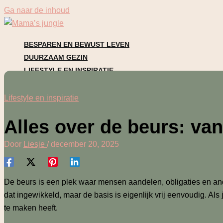
Ga naar de inhoud
BESPAREN EN BEWUST LEVEN
DUURZAAM GEZIN
LIFESTYLE EN INSPIRATIE
MENTALE BALANS
MOEDERSCHAP
Lifestyle en inspiratie
PERSOONLIJKE VERHALEN
Alles over de beurs: va
Door
Liesje
/
december 20, 2025
De beurs is een plek waar mensen aandelen, obligaties en and
dat ingewikkeld, maar de basis is eigenlijk vrij eenvoudig. A
te maken heeft.