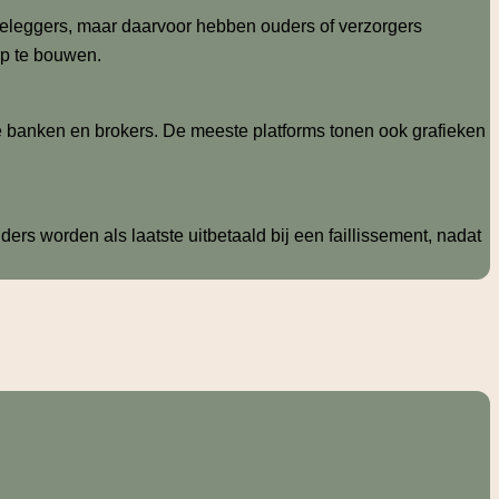
beleggers, maar daarvoor hebben ouders of verzorgers
op te bouwen.
te banken en brokers. De meeste platforms tonen ook grafieken
ders worden als laatste uitbetaald bij een faillissement, nadat