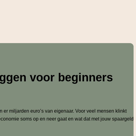
leggen voor beginners
 er miljarden euro’s van eigenaar. Voor veel mensen klinkt
de economie soms op en neer gaat en wat dat met jouw spaargeld