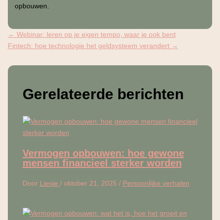
opbouwen.
←
Webinar: leren op je eigen tempo, waar je ook bent
Fintech: hoe technologie het geldsysteem verandert
→
Gerelateerde berichten
Vermogen opbouwen: hoe gewone
mensen financieel sterker worden
Door
Liesje
/
oktober 21, 2025
/
Persoonlijke verhalen