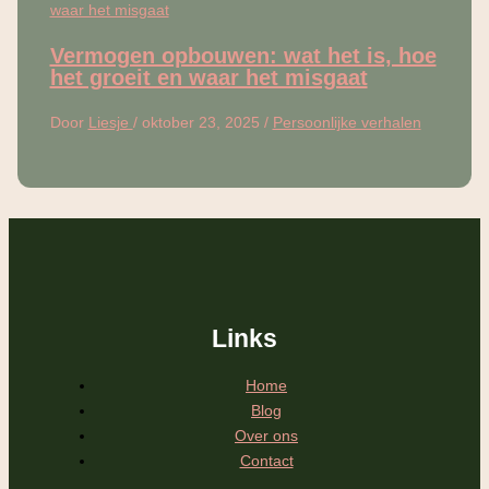
Vermogen opbouwen: wat het is, hoe
het groeit en waar het misgaat
Door
Liesje
/
oktober 23, 2025
/
Persoonlijke verhalen
Links
Home
Blog
Over ons
Contact