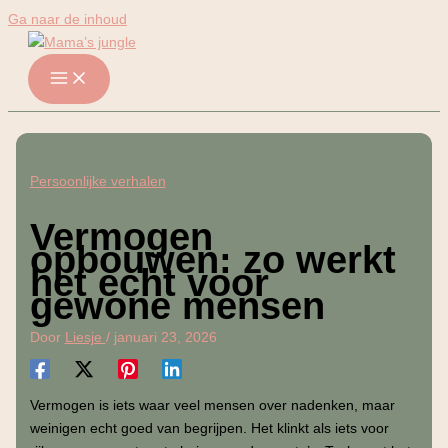
Ga naar de inhoud
Persoonlijke verhalen
Vermogen
opbouwen: zo werkt
het echt voor
gewone mensen
Door
Liesje
/
januari 23, 2026
Vermogen is iets waar veel mensen over nadenken, maar
weinigen echt goed van begrijpen. Het klinkt als iets voor