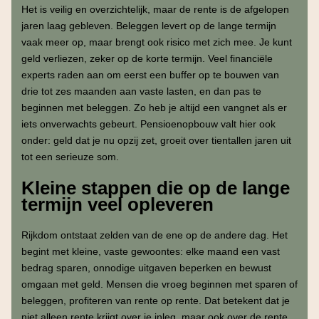
Het is veilig en overzichtelijk, maar de rente is de afgelopen
jaren laag gebleven. Beleggen levert op de lange termijn
vaak meer op, maar brengt ook risico met zich mee. Je kunt
geld verliezen, zeker op de korte termijn. Veel financiële
experts raden aan om eerst een buffer op te bouwen van
drie tot zes maanden aan vaste lasten, en dan pas te
beginnen met beleggen. Zo heb je altijd een vangnet als er
iets onverwachts gebeurt. Pensioenopbouw valt hier ook
onder: geld dat je nu opzij zet, groeit over tientallen jaren uit
tot een serieuze som.
Kleine stappen die op de lange
termijn veel opleveren
Rijkdom ontstaat zelden van de ene op de andere dag. Het
begint met kleine, vaste gewoontes: elke maand een vast
bedrag sparen, onnodige uitgaven beperken en bewust
omgaan met geld. Mensen die vroeg beginnen met sparen of
beleggen, profiteren van rente op rente. Dat betekent dat je
niet alleen rente krijgt over je inleg, maar ook over de rente