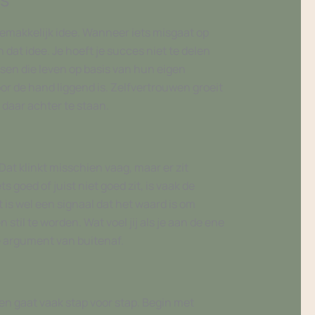
gemakkelijk idee. Wanneer iets misgaat op
 dat idee. Je hoeft je succes niet te delen
nsen die leven op basis van hun eigen
r de hand liggend is. Zelfvertrouwen groeit
n daar achter te staan.
at klinkt misschien vaag, maar er zit
goed of juist niet goed zit, is vaak de
 is wel een signaal dat het waard is om
til te worden. Wat voel jij als je aan de ene
te argument van buitenaf.
len gaat vaak stap voor stap. Begin met