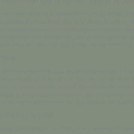
n neemt, neem je ook verantwoordelijkheid. Dat is soms een on
mand anders de schuld geven. Maar er zit ook een grote kracht in
wat je bereikt hebt omdat jij de beslissingen hebt gemaakt. Me
het algemeen meer tevredenheid, zelfs als hun weg minder voo
maken, maar door te ervaren dat jij in staat bent om te kiezen e
ompas
j het bewandelen van jouw persoonlijke koers is je intuïtie. D
er informatie dan je bewust kunt bedenken. Het gevoel dat iets 
. Dat betekent niet dat je gevoel altijd gelijk heeft, maar het
taat en alle adviezen je hoofd vullen, kan het helpen om even s
nnerlijke reactie zegt meer over wat bij jou past dan het moois
 die bij jou past
re dag volledig anders in te richten. Jouw unieke weg uitstippe