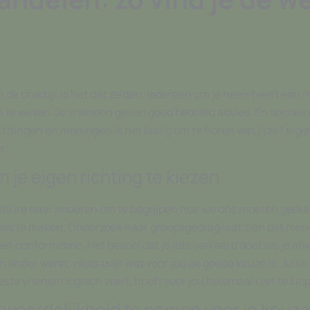
n de praktijk is het dat zelden. Iedereen om je heen heeft een 
e te weten. Je vrienden geven goed bedoeld advies. En sociale
ingen en meningen is het lastig om te horen wat jijzelf eigenli
r.
 je eigen richting te kiezen
ature naar anderen om te begrijpen hoe we ons moeten gedragen
uzes te maken. Onderzoek naar groepsgedrag laat zien dat men
 heet conformisme. Het gevoel dat je iets verkeerd doet als je a
 ander werkt, niets over wat voor jou de goede keuze is. Jull
este vriendin logisch voelt, hoeft voor jou helemaal niet te klo
woordelijkheid te nemen voor je keuz