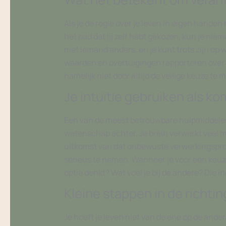
Als je de regie over je leven in eigen hande
het pad dat jij zelf hebt gekozen, kun je nie
met iemand anders, en je kunt trots zijn op 
waarden en overtuigingen rapporteren over 
namelijk niet door altijd de veilige keuze te 
Je intuïtie gebruiken als k
Een van de meest betrouwbare hulpmiddelen bi
wetenschap achter. Je brein verwerkt veel me
uitkomst van dat onbewuste verwerkingsproces
serieus te nemen. Wanneer je voor een keuze s
optie denkt? Wat voel je bij de andere? Die i
Kleine stappen in de richting
Je hoeft je leven niet van de ene op de ande