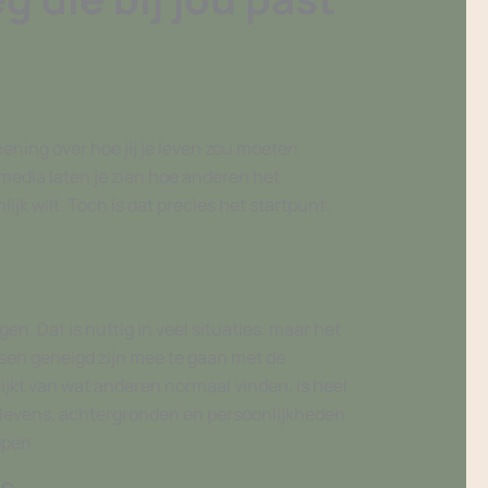
mening over hoe jij je leven zou moeten
 media laten je zien hoe anderen het
jk wilt. Toch is dat precies het startpunt:
. Dat is nuttig in veel situaties, maar het
sen geneigd zijn mee te gaan met de
fwijkt van wat anderen normaal vinden, is heel
ie levens, achtergronden en persoonlijkheden
ppen.
es