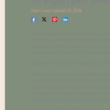
Door
Liesje
/
januari 27, 2026
Je eigen pad volgen klinkt eenvoudig, maar i
inrichten. Je ouders denken het beste voor j
aanpakken. Midden in die stroom van verwacht
weten wat voor jóú werkt, niet voor een ande
Waarom het zo moeilijk is om
Mensen zijn sociale wezens. We kijken van n
maakt het ook moeilijker om zelfstandig ke
meerderheid, zelfs als ze zelf twijfelen. Dit
herkenbaar. Toch zegt een keuze die voor een
zijn niet hetzelfde. Wat voor je buurman of b
Wat het betekent om verant