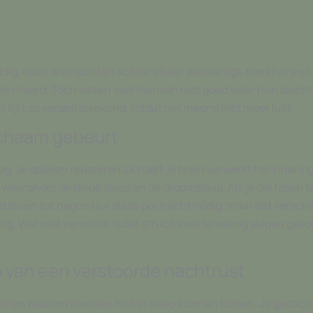
ig, maar wie nachten achter elkaar wakker ligt, merkt al snel 
r geïrriteerd. Toch weten veel mensen niet goed waar hun slec
n lijkt zo vanzelfsprekend, totdat het ineens niet meer lukt.
lichaam gebeurt
dag. Je spieren repareren zichzelf, je brein verwerkt herinner
 waaronder de diepe slaap en de droomslaap. Als je die fasen t
even tot negen uur slaap per nacht nodig, maar dat verschilt
 Wat niet verschilt, is dat structureel te weinig slapen gevol
van een verstoorde nachtrust
nen waarom mensen niet in slaap kunnen komen. Je gedachten 