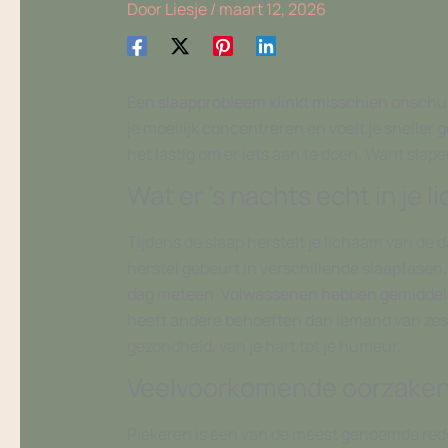
Door
Liesje
/
maart 12, 2026
Een slaapprobleem klinkt misschien onschuld
je moeilijk concentreren en voelt je snelle
het lastig om er iets aan te doen. Want slape
Wat er ’s nachts echt in je 
Tijdens de slaap herstelt je lichaam van de 
herstel gebeurt in verschillende slaapfasen,
dag meteen. Volwassenen hebben gemiddeld z
heeft andere behoeften dan iemand van zestig.
gezondheid, van je hart tot je humeur.
Veelvoorkomende oorzaken 
Piekeren is een van de meest genoemde rede