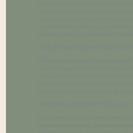
stopt niet. Stress op het werk, zorgen thui
Naast mentale oorzaken spelen ook leefgewo
onregelmatig slaapritme verstoren de aanma
rustelozebenensyndroom zijn lichamelijke o
ademhaling tijdelijk tijdens de nacht, wat zo
Wat je overdag en voor het
Een vaste routine helpt je lichaam begrijpen w
ook in het weekend. Dat klinkt streng, maar h
voorkeur in de ochtend. Daglicht zorgt ervoor
zwaar. In de uren voor het slapengaan is o
Schermen geven blauw licht af dat de aanmaa
Wanneer je beter hulp kunt
Af en toe slecht slapen is normaal en hoeft 
functioneren beïnvloedt, is het slim om met
gedragstherapie voor slaapproblemen, ook w