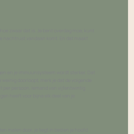
hoe zwaar dat is. Je bent overdag moe, kunt
hte nachtrust vandaan komt. En dat maakt
ingen en je immuunsysteem wordt sterker. Dat
e weinig doorloopt, merk je dat de volgende
 per persoon. Iemand van vijfentwintig
gen heeft voor bijna elk deel van je
malen door, je liegt in bed en je hoofd