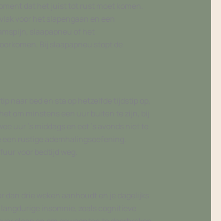
oment dat het juist tot rust moet komen.
 vlak voor het slapengaan en een
amspijn, slaapapneu of het
oorkomen. Bij slaapapneu stopt de
ip naar bed en sta op hetzelfde tijdstip op,
het om minstens een uur buiten te zijn, bij
wee uur ’s middags en eet ’s avonds niet te
oe een rustige ademhalingsoefening.
uur voor bedtijd weg.
er dan drie weken aanhoudt en je dagelijks
 langdurige insomnie, zoals cognitieve
 over slaap en om gewoonten te doorbreken