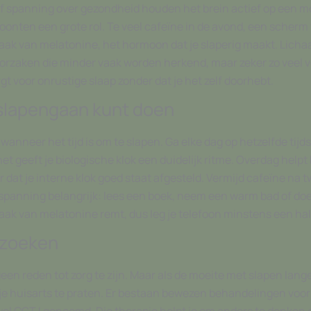
s of spanning over gezondheid houden het brein actief op een m
onten een grote rol. Te veel cafeïne in de avond, een scherm
ak van melatonine, het hormoon dat je slaperig maakt. Licha
orzaken die minder vaak worden herkend, maar zeker zo veel v
rgt voor onrustige slaap zonder dat je het zelf doorhebt.
 slapengaan kunt doen
anneer het tijd is om te slapen. Ga elke dag op hetzelfde tijdst
et geeft je biologische klok een duidelijk ritme. Overdag helpt 
 dat je interne klok goed staat afgesteld. Vermijd cafeïne na t
ntspanning belangrijk: lees een boek, neem een warm bad of d
k van melatonine remt, dus leg je telefoon minstens een half
 zoeken
geen reden tot zorg te zijn. Maar als de moeite met slapen lang
 je huisarts te praten. Er bestaan bewezen behandelingen voor
el CGT I genoemd. Die therapie helpt je om anders te denken