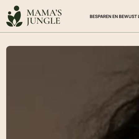
Ga
naar
BESPAREN EN BEWUST 
de
inhoud