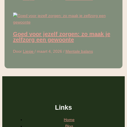
Goed voor jezelf zorgen: zo maak je
zelfzorg een gewoonte
Door
Liesje
/
maart 4, 2026
/
Mentale balans
Links
Home
Blog