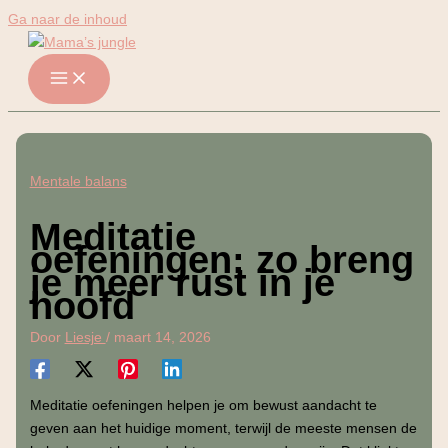
Ga naar de inhoud
Mentale balans
Meditatie
oefeningen: zo breng
je meer rust in je
hoofd
Door
Liesje
/
maart 14, 2026
Meditatie oefeningen helpen je om bewust aandacht te
geven aan het huidige moment, terwijl de meeste mensen de