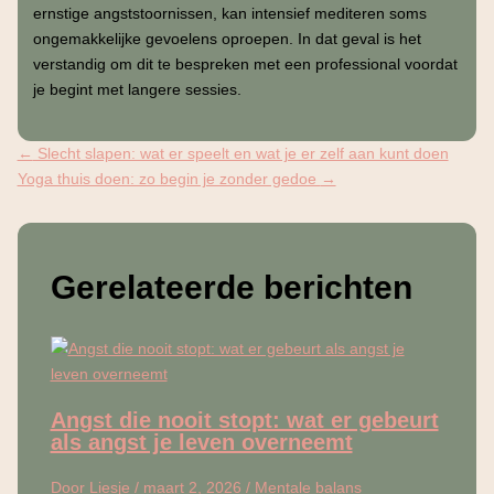
ernstige angststoornissen, kan intensief mediteren soms
ongemakkelijke gevoelens oproepen. In dat geval is het
verstandig om dit te bespreken met een professional voordat
je begint met langere sessies.
←
Slecht slapen: wat er speelt en wat je er zelf aan kunt doen
Yoga thuis doen: zo begin je zonder gedoe
→
Gerelateerde berichten
Angst die nooit stopt: wat er gebeurt
als angst je leven overneemt
Door
Liesje
/
maart 2, 2026
/
Mentale balans