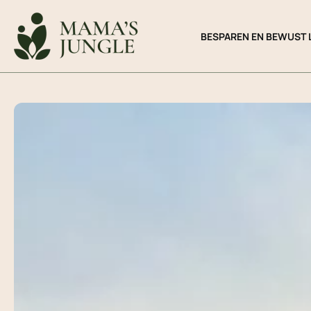
Ga
naar
BESPAREN EN BEWUST 
de
inhoud