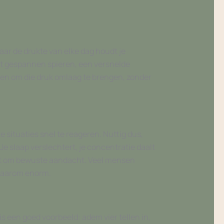
aar de drukte van elke dag houdt je
met gespannen spieren, een versnelde
 doen om die druk omlaag te brengen, zonder
e situaties snel te reageren. Nuttig dus,
. Je slaap verslechtert, je concentratie daalt
aagt om bewuste aandacht. Veel mensen
 daarom enorm.
 een goed voorbeeld: adem vier tellen in,