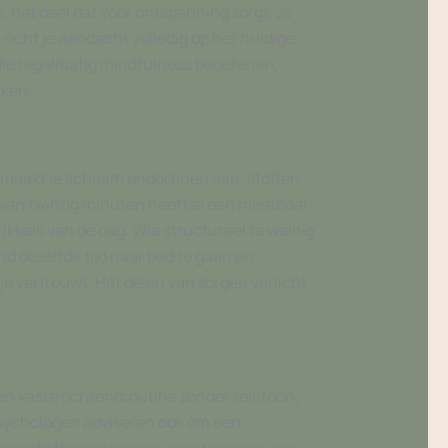
 het deel dat voor ontspanning zorgt. Je
 richt je aandacht volledig op het huidige
 die regelmatig mindfulness beoefenen,
aken.
aakt je lichaam endorfinen aan, stoffen
 van twintig minuten heeft al een meetbaar
prikkels van de dag. Wie structureel te weinig
d dezelfde tijd naar bed te gaan en
 vertrouwt. Het delen van zorgen verlicht
een vaste ochtendroutine zonder telefoon,
 Psychologen adviseren ook om een
als grote therapiesessie, maar gewoon een