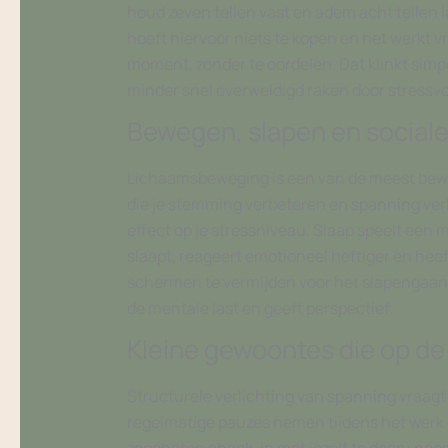
houd zeven tellen vast en adem acht tellen 
hoeft hiervoor niets te kopen en het werkt vr
moment, zonder te oordelen. Dat klinkt simp
minder snel overweldigd raken door stressvol
Bewegen, slapen en sociale 
Lichaamsbeweging is een van de meest bewe
die je stemming verbeteren en spanning verl
effect op je stressniveau. Slaap speelt een m
slaapt, reageert emotioneel heftiger en heef
schermen te vermijden voor het slapengaan.
de mentale last en geeft perspectief.
Kleine gewoontes die op de 
Structurele verlichting van spanning vraagt
regelmatige pauzes nemen tijdens het werk 
zogeheten check-in met jezelf te doen: neem