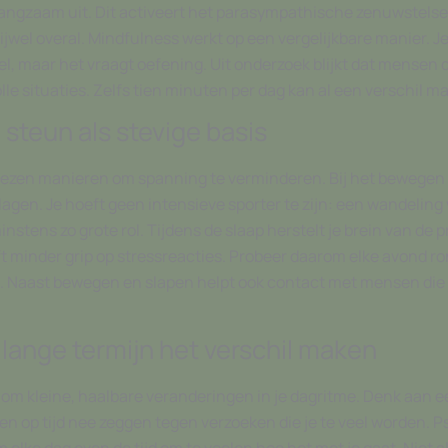
langzaam uit. Dit activeert het parasympathische zenuwstelsel,
ijwel overal. Mindfulness werkt op een vergelijkbare manier. Je
el, maar het vraagt oefening. Uit onderzoek blijkt dat mensen
le situaties. Zelfs tien minuten per dag kan al een verschil m
steun als stevige basis
zen manieren om spanning te verminderen. Bij het bewegen m
agen. Je hoeft geen intensieve sporter te zijn: een wandeling
instens zo grote rol. Tijdens de slaap herstelt je brein van de 
t minder grip op stressreacties. Probeer daarom elke avond ron
 Naast bewegen en slapen helpt ook contact met mensen die je
lange termijn het verschil maken
 om kleine, haalbare veranderingen in je dagritme. Denk aan 
en op tijd nee zeggen tegen verzoeken die je te veel worden.
 elke dag even de tijd om te voelen hoe het met je gaat. Niet 