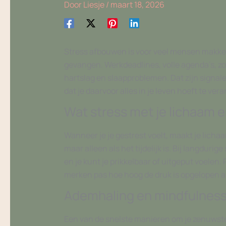
Door
Liesje
/
maart 18, 2026
Stress afbouwen is voor veel mensen makkeli
gevangen. Werkdeadlines, volle agenda’s, zo
hartslag en slaapproblemen. Dat zijn signale
dat je daarvoor alles in je leven hoeft te ver
Wat stress met je lichaam 
Wanneer je je gestrest voelt, maakt je lichaa
maar alleen als het tijdelijk is. Bij langdurig
en je kunt je prikkelbaar of uitgeput voel
merken pas hoe hoog de druk is opgelopen al
Ademhaling en mindfulness 
Een van de snelste manieren om je zenuwstel