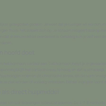
jker gezegd dan gedaan. Je weet dat je rustiger wil worden, m
rgen thuis: het stapelt zich op. Je lichaam reageert daarop 
n dat je zenuwstelsel overbelast is. Gelukkig kun je zelf veel
anderen.
en hoofd doet
m het hormoon cortisol aan. Dat hormoon helpt je in gevaarlijk
e spanning blijft het cortisolniveau te hoog, en dat is schadelijk
en. Psychologen noemen dit chronische stress, en die vorm vr
s ze ziek worden of volledig vastlopen. Eerder ingrijpen loont
als direct hulpmiddel
sel tot rust te brengen is bewust ademen. De 4-7-8 methode is