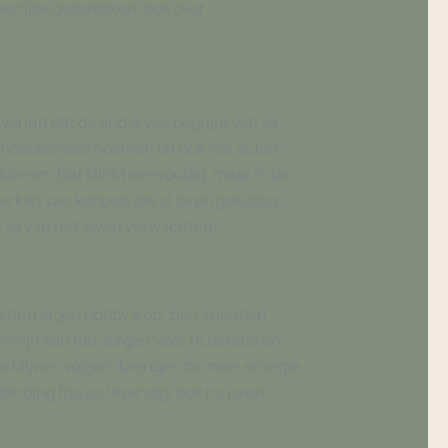
 eerlijke gesprekken, ook over
vanuit dat de ander wel begrijpt wat ze
Onderzoekers noemen dit ook wel actief
 komen. Dat klinkt eenvoudig, maar in de
merken van koppels die al jaren gelukkig
t ze van het leven verwachten.
 hun eigen hobby’s op, zien vrienden
ermijn kan het zorgen voor frustratie en
s blijven volgen, brengen ze meer energie
binding fris en levendig, ook na jaren