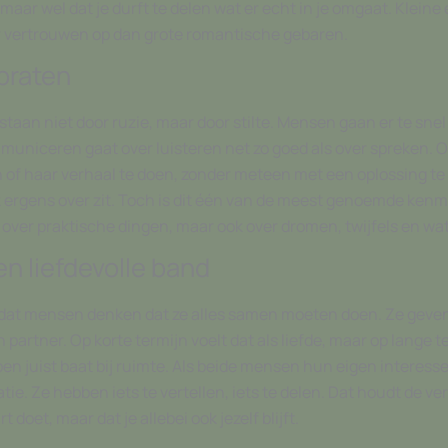
 maar wel dat je durft te delen wat er echt in je omgaat. Kleine
vertrouwen op dan grote romantische gebaren.
praten
taan niet door ruzie, maar door stilte. Mensen gaan er te snel 
municeren gaat over luisteren net zo goed als over spreken. 
jn of haar verhaal te doen, zonder meteen met een oplossing te
f ook ergens over zit. Toch is dit één van de meest genoemde ken
n over praktische dingen, maar ook over dromen, twijfels en wa
en liefdevolle band
s dat mensen denken dat ze alles samen moeten doen. Ze geven
partner. Op korte termijn voelt dat als liefde, maar op lange t
n juist baat bij ruimte. Als beide mensen hun eigen interesse
e. Ze hebben iets te vertellen, iets te delen. Dat houdt de ver
doet, maar dat je allebei ook jezelf blijft.