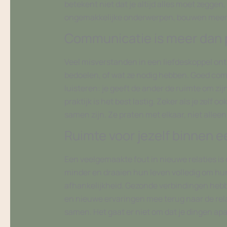
betekent niet dat je altijd alles moet zeggen,
ongemakkelijke onderwerpen, bouwen meer 
Communicatie is meer dan 
Veel misverstanden in een liefdeskoppel onts
bedoelen, of wat ze nodig hebben. Goed com
luisteren: je geeft de ander de ruimte om zi
praktijk is het best lastig. Zeker als je zel
samen zijn. Ze praten met elkaar, niet allee
Ruimte voor jezelf binnen e
Een veelgemaakte fout in nieuwe relaties i
minder en draaien hun leven volledig om hun 
afhankelijkheid. Gezonde verbindingen hebbe
en nieuwe ervaringen mee terug naar de relati
samen. Het gaat er niet om dat je dingen apart 