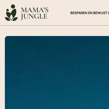
Ga
naar
BESPAREN EN BEWUST 
de
inhoud