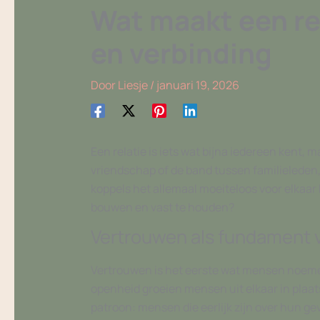
Wat maakt een rel
en verbinding
Door
Liesje
/
januari 19, 2026
Een relatie is iets wat bijna iedereen kent,
vriendschap of de band tussen familieleden,
koppels het allemaal moeiteloos voor elkaar k
bouwen en vast te houden?
Vertrouwen als fundament v
Vertrouwen is het eerste wat mensen noemen
openheid groeien mensen uit elkaar in plaat
patroon: mensen die eerlijk zijn over hun 