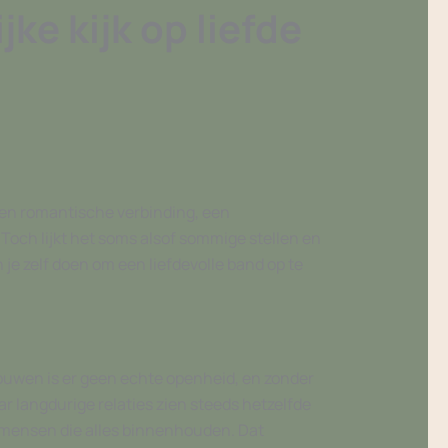
ke kijk op liefde
 een romantische verbinding, een
Toch lijkt het soms alsof sommige stellen en
 je zelf doen om een liefdevolle band op te
ouwen is er geen echte openheid, en zonder
r langdurige relaties zien steeds hetzelfde
 mensen die alles binnenhouden. Dat