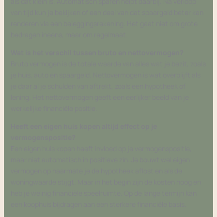
als dat klein is. Automatisch sparen helpt daarbij. Na verloop
van tijd kun je bekijken of een deel van dat spaargeld beter kan
renderen via een beleggingsrekening. Het gaat niet om grote
bedragen ineens, maar om regelmaat.
Wat is het verschil tussen bruto en nettovermogen?
Bruto vermogen is de totale waarde van alles wat je bezit, zoals
je huis, auto en spaargeld. Nettovermogen is wat overblijft als
je daar al je schulden van aftrekt, zoals een hypotheek of
lening. Het nettovermogen geeft een eerlijker beeld van je
werkelijke financiële positie.
Heeft een eigen huis kopen altijd effect op je
vermogenspositie?
Een eigen huis kopen heeft invloed op je vermogenspositie,
maar niet automatisch in positieve zin. Je bouwt wel eigen
vermogen op naarmate je de hypotheek aflost en als de
woningwaarde stijgt. Maar in het begin zijn de kosten hoog en
heb je weinig financiële speelruimte. Op de lange termijn kan
een koophuis bijdragen aan een sterkere financiële basis.