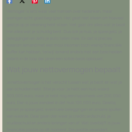
Vermogen is iets waar veel mensen over nadenken, maar
weinigen echt goed begrijpen. Het gaat niet alleen om hoeveel
geld je op je rekening hebt staan. Het gaat om alles wat je bezit
min alles wat je schuldig bent. Dus ook je huis, je spaargeld, je
beleggingen en zelfs je auto tellen mee. En dat is precies
waarom iemand met een mooi inkomen toch weinig financiële
buffer kan hebben, terwijl iemand anders met een bescheiden
salaris in de loop der jaren een solide basis opbouwt.
Wat jouw nettovermogen bepaalt
Je nettovermogen is het verschil tussen wat je bezit en wat je
aan schulden hebt. Stel je voor: je hebt een huis waard
300.000 euro, maar je hebt nog een hypotheek van 200.000
euro. Dan is jouw aandeel in dat huis 100.000 euro. Daarbij
komen je spaargeld, eventuele beleggingen en andere spullen
van waarde. Daar gaan dan weer je creditcardschuld, je
studieschuld en andere leningen van af. Wat overblijft is jouw
financiële positie op dit moment. Die positie verandert