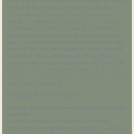
Als het gaat over het fortuin van bekende mensen, dan denken
veel Nederlanders al snel aan namen als Raven van Dorst.
Raven is bekend als rockartiest, acteur en presentator, en
heeft via verschillende carrièrepaden inkomsten opgebouwd.
Dat is typerend voor hoe veel publieke figuren hun financiën
opbouwen: niet via één bron, maar via meerdere activiteiten
tegelijk. Een muziekcarrière, televisiewerk en optredens vullen
elkaar aan. Toch is het precieze bezit van de meeste bekende
Nederlanders nooit volledig bekend. Schattingen circuleren
online, maar zijn zelden gebaseerd op harde cijfers. Wat je hier
wel uit kunt leren, is dat diversiteit in inkomstenbronnen en een
lange adem vaak samengaan met een sterkere financiële basis,
of je nu beroemd bent of niet.
Veelgestelde vragen
Hoe kan ik als gewone werknemer beginnen met vermogen
opbouwen?
Als gewone werknemer kun je beginnen met vermogen
opbouwen door elke maand een vast bedrag opzij te zetten, ook