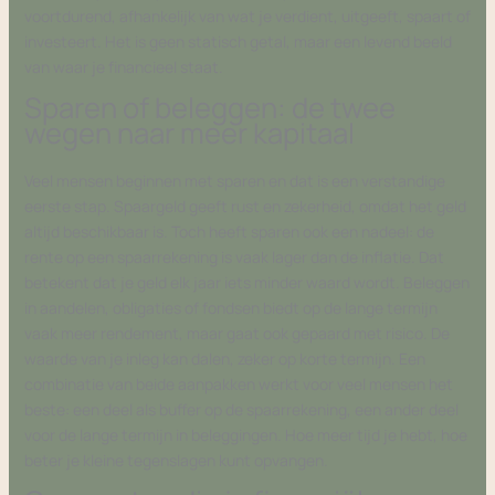
voortdurend, afhankelijk van wat je verdient, uitgeeft, spaart of
investeert. Het is geen statisch getal, maar een levend beeld
van waar je financieel staat.
Sparen of beleggen: de twee
wegen naar meer kapitaal
Veel mensen beginnen met sparen en dat is een verstandige
eerste stap. Spaargeld geeft rust en zekerheid, omdat het geld
altijd beschikbaar is. Toch heeft sparen ook een nadeel: de
rente op een spaarrekening is vaak lager dan de inflatie. Dat
betekent dat je geld elk jaar iets minder waard wordt. Beleggen
in aandelen, obligaties of fondsen biedt op de lange termijn
vaak meer rendement, maar gaat ook gepaard met risico. De
waarde van je inleg kan dalen, zeker op korte termijn. Een
combinatie van beide aanpakken werkt voor veel mensen het
beste: een deel als buffer op de spaarrekening, een ander deel
voor de lange termijn in beleggingen. Hoe meer tijd je hebt, hoe
beter je kleine tegenslagen kunt opvangen.