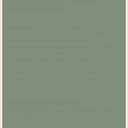
Gewoonten die je financiële
positie versterken
Rijkdom opbouwen heeft minder te maken met grote
geluksklappen dan met kleine, slimme gewoonten die je elke
maand volhoudt. Mensen die hun bezittingen zien groeien,
geven structureel minder uit dan ze verdienen. Ze
automatiseren hun spaarinleg zodat ze er niet over hoeven na
te denken. Ze vermijden onnodige schulden, met name dure
consumptieve kredieten zoals een doorlopend krediet of een
gespreide betaling met hoge rente. Ze kijken ook regelmatig of
hun vaste lasten nog kloppen, zoals abonnementen,
verzekeringen en energiecontracten. Dat klinkt misschien saai,
maar dit soort keuzes heeft op de lange termijn een enorm
effect op hoeveel geld je overhoudt en kunt opzijzetten.
Vermogen en bekende
Nederlanders: wat zegt het over
succes?