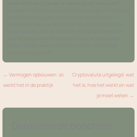
Vanaf welk bedrag spreek je van een groot vermogen?
Er is geen officiële grens voor een groot vermogen. In Nederland
betaal je belasting in box 3 als je bezittingen boven een
bepaalde drempelwaarde uitkomen. Die drempel ligt rond de
57.000 euro per persoon. Daarboven telt de Belastingdienst
jouw bezittingen mee als vermogen waarover je belasting
betaalt. Wat als veel of weinig wordt gezien, verschilt per
situatie en perspectief.
←
Vermogen opbouwen: zo
Cryptovaluta uitgelegd: wat
werkt het in de praktijk
het is, hoe het werkt en wat
je moet weten
→
Gerelateerde berichten