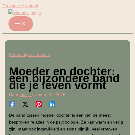
Ga naar de inhoud
Persoonlijke verhalen
Moeder en dochter:
een bijzondere band
die je leven vormt
Door
Liesje
/
januari 31, 2026
De band tussen moeder dochter is een van de meest
besproken relaties in de psychologie. Ze kan warm en veilig
zijn, maar ook ingewikkeld en soms pijnlijk. Veel vrouwen