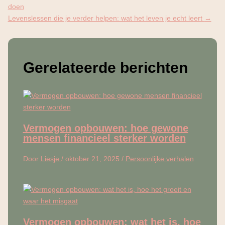
doen
Levenslessen die je verder helpen: wat het leven je echt leert
→
Gerelateerde berichten
Vermogen opbouwen: hoe gewone
mensen financieel sterker worden
Door
Liesje
/
oktober 21, 2025
/
Persoonlijke verhalen
Vermogen opbouwen: wat het is, hoe