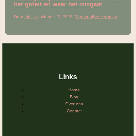
het groeit en waar het misgaat
Door
Liesje
/
oktober 23, 2025
/
Persoonlijke verhalen
Links
Home
Blog
Over ons
Contact