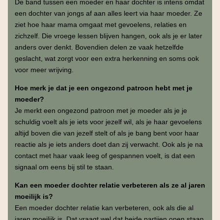
De band tussen een moeder en haar dochter is intens omdat
een dochter van jongs af aan alles leert via haar moeder. Ze
ziet hoe haar mama omgaat met gevoelens, relaties en
zichzelf. Die vroege lessen blijven hangen, ook als je er later
anders over denkt. Bovendien delen ze vaak hetzelfde
geslacht, wat zorgt voor een extra herkenning en soms ook
voor meer wrijving.
Hoe merk je dat je een ongezond patroon hebt met je
moeder?
Je merkt een ongezond patroon met je moeder als je je
schuldig voelt als je iets voor jezelf wil, als je haar gevoelens
altijd boven die van jezelf stelt of als je bang bent voor haar
reactie als je iets anders doet dan zij verwacht. Ook als je na
contact met haar vaak leeg of gespannen voelt, is dat een
signaal om eens bij stil te staan.
Kan een moeder dochter relatie verbeteren als ze al jaren
moeilijk is?
Een moeder dochter relatie kan verbeteren, ook als die al
jaren moeilijk is. Dat vraagt wel dat beide partijen open staan