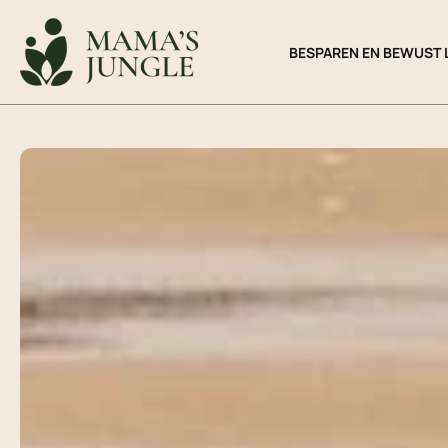
Ga
naar
BESPAREN EN BEWUST 
de
inhoud