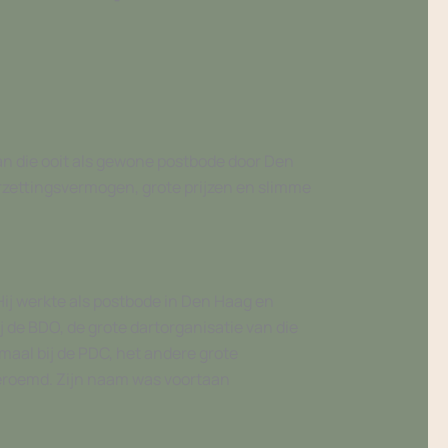
n die ooit als gewone postbode door Den
oorzettingsvermogen, grote prijzen en slimme
Hij werkte als postbode in Den Haag en
ij de BDO, de grote dartorganisatie van die
ditmaal bij de PDC, het andere grote
 beroemd. Zijn naam was voortaan