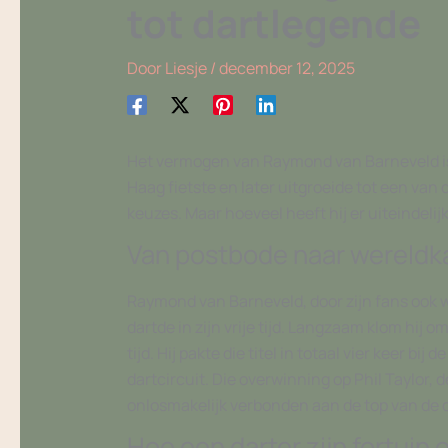
tot dartlegende
Door
Liesje
/
december 12, 2025
Het vermogen van Raymond van Barneveld is 
Haag fietste en later uitgroeide tot een van
keuzes. Maar hoeveel heeft hij er uiteindel
Van postbode naar wereld
Raymond van Barneveld, door zijn fans ook w
dartde in zijn vrije tijd. Langzaam klom hij 
tijd. Hij pakte die titel in totaal vier keer b
dartcircuit. Die overwinning op Phil Taylor,
onlosmakelijk verbonden aan de top van de d
Hoe een darter zijn fortuin