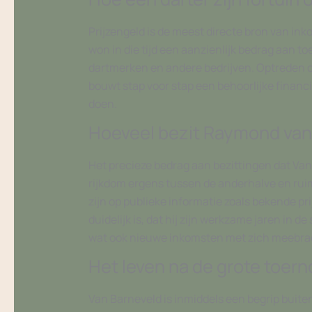
Prijzengeld is de meest directe bron van in
won in die tijd een aanzienlijk bedrag aan 
dartmerken en andere bedrijven. Optreden op
bouwt stap voor stap een behoorlijke financië
doen.
Hoeveel bezit Raymond van
Het precieze bedrag aan bezittingen dat Van
rijkdom ergens tussen de anderhalve en ruim 
zijn op publieke informatie zoals bekende pr
duidelijk is, dat hij zijn werkzame jaren in d
wat ook nieuwe inkomsten met zich meebra
Het leven na de grote toer
Van Barneveld is inmiddels een begrip buiten