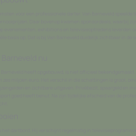
komsten voor een professionele darter. Van Barneveld speelde t
toernooiprijzen. Daar bovenop kwamen sponsordeals, waarbij z
 evenementen, exhibitions en televisieoptredens leverden ook 
le basis op. Dat is bij Van Barneveld duidelijk zichtbaar in de 
 Barneveld nu
 Barneveld heeft opgebouwd, is niet officieel bekendgemaakt.
zes miljoen euro. Het verschil in die schattingen is groot, om
ijzengelden en zichtbare uitgaven. Privébezit, spaargeld en in
e sport goed heeft benut. Na zijn tijdelijke afscheid van de prof
cht.
nooien
 het dartbord. Hij verschijnt regelmatig in televisieprogramma’