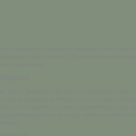
een onderwerp dat veel mensen bezighoudt. Hoe rijk is de ma
 de bekendste darters ter wereld? Zijn verhaal is er een van d
ijk aan overgehouden?
kampioen
el “Barney” genoemd, begon zijn leven zonder enige rijkdom. 
omhoog in de dartwereld. In 1998 won hij voor het eerst het WK b
ij de BDO. In 2007 voegde hij daar een vijfde wereldtitel aan toe, 
 destijds de beste darter van de wereld, maakte hem definitief
artsport.
 opbouwt