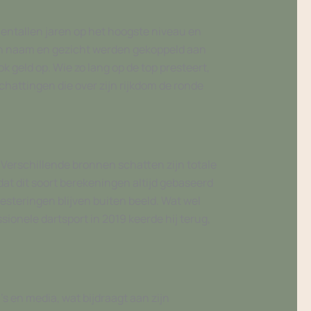
ientallen jaren op het hoogste niveau en
ijn naam en gezicht werden gekoppeld aan
geld op. Wie zo lang op de top presteert,
schattingen die over zijn rijkdom de ronde
 Verschillende bronnen schatten zijn totale
dat dit soort berekeningen altijd gebaseerd
vesteringen blijven buiten beeld. Wat wel
essionele dartsport in 2019 keerde hij terug,
s en media, wat bijdraagt aan zijn