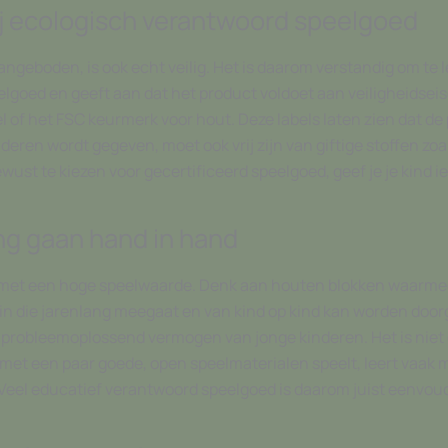
ij ecologisch verantwoord speelgoed
angeboden, is ook echt veilig. Het is daarom verstandig om te
eelgoed en geeft aan dat het product voldoet aan veiligheidsei
el of het FSC keurmerk voor hout. Deze labels laten zien dat de
deren wordt gegeven, moet ook vrij zijn van giftige stoffen zoa
st te kiezen voor gecertificeerd speelgoed, geef je je kind iet
ng gaan hand in hand
 met een hoge speelwaarde. Denk aan houten blokken waarmee
in die jarenlang meegaat en van kind op kind kan worden door
t probleemoplossend vermogen van jonge kinderen. Het is niet
met een paar goede, open speelmaterialen speelt, leert vaak m
 Veel educatief verantwoord speelgoed is daarom juist eenvou