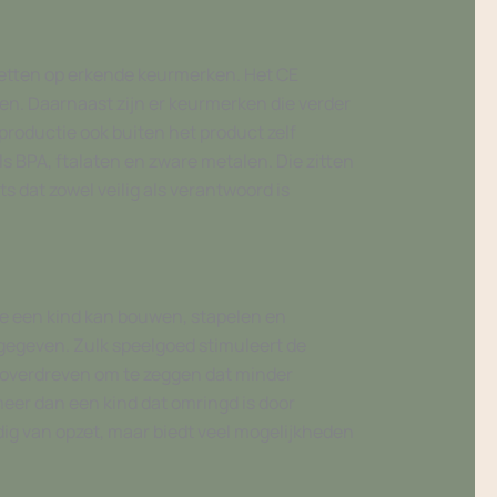
 letten op erkende keurmerken. Het CE
sen. Daarnaast zijn er keurmerken die verder
 productie ook buiten het product zelf
ls BPA, ftalaten en zware metalen. Die zitten
s dat zowel veilig als verantwoord is
 een kind kan bouwen, stapelen en
gegeven. Zulk speelgoed stimuleert de
 overdreven om te zeggen dat minder
eer dan een kind dat omringd is door
dig van opzet, maar biedt veel mogelijkheden