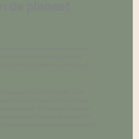
n de planeet
ter na over wat ze hun kinderen geven.
voor materialen die veilig zijn, lang
als je iets wilt kopen dat écht goed is?
 afbreekbaar en voelt prettig aan. Goed
laatste herken je aan keurmerken zoals
recycled plastic. Elk van deze materialen
oorbeeld geverfd met veilige kleurstoffen,
t dus bij de vraag wat je kind ermee doet en