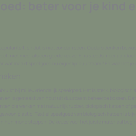
ed: beter voor je kind e
pulariteit, en dat is niet zonder reden. Ouders denken bewus
oelt niet meer als een goede keuze. Er is steeds meer aandacht 
wat maakt speelgoed nu eigenlijk duurzaam? En waar let je op 
 maken
bruikt bij milieuvriendelijk speelgoed. Het is sterk, biologisch
n en is gemaakt van hout uit duurzaam beheerde bossen. Dat 
nten die werken met natuurlijk rubber, biologisch katoen of ge
gewoon plastic. Textiel speelgoed van biologisch katoen is bijv
 in hun mond stoppen. De keuze voor het juiste materiaal begin