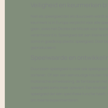
Veiligheid en keurmerken b
Niet elk speelgoed dat als duurzaam wordt a
keurmerk is in Europa verplicht voor alle sp
gaan, zoals het Ökotex certificaat voor texti
verantwoord is. Speelgoed dat aan kleine kin
soms in goedkoop plastic speelgoed. Door bewu
geproduceerd.
Speelwaarde en ontwikkeli
Duurzaam speelgoed is vaak ook speelgoed
sorteren. Of aan een eenvoudige houten tre
motorische ontwikkeling, de fantasie en he
speelgoed soms meer oplevert. Een kind dat 
speelgoed dat één specifieke functie heeft.
om mee te experimenteren.