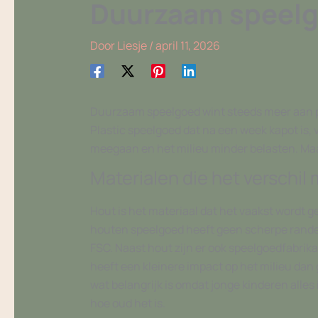
Duurzaam speelgo
Door
Liesje
/
april 11, 2026
Duurzaam speelgoed wint steeds meer aan po
Plastic speelgoed dat na een week kapot is, v
meegaan en het milieu minder belasten. Maar 
Materialen die het verschil
Hout is het materiaal dat het vaakst wordt ge
houten speelgoed heeft geen scherpe rande
FSC. Naast hout zijn er ook speelgoedfabrika
heeft een kleinere impact op het milieu dan 
wat belangrijk is omdat jonge kinderen alles
hoe oud het is.